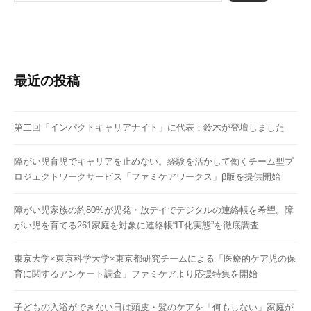
最近の投稿
第二回「インパクトキャリアナイト」に代表：鈴木が登壇しました
障がい児育児でキャリアを止めない。経験を活かして働くチーム型プ
ロジェクトワークサービス「ファミケアワークス」β版を提供開始
障がい児家族の約80%が児発・放デイでデジタルの連絡帳を希望。障
がい児を育てる261家庭を対象に連絡帳“IT化実態”を徹底調査
東京大学×東京科学大学×東京都研究チームによる「医療的ケア児の保
育に関するアンケート調査」ファミケアより応援特集を開始
子どもの入浴ができない日は頭皮・髪のケアを「何もしない」家庭が