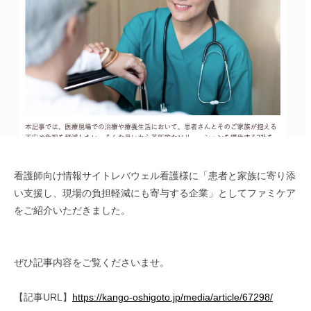
i
n
看護師向け情報サイトレバウェル看護様に「患者と家族に寄り添
い支援し、現場の負担軽減にも寄与する企業」としてファミケア
をご紹介いただきました。
ぜひ記事内容をご覧くださいませ。
【記事URL】
https://kango-oshigoto.jp/media/article/67298/