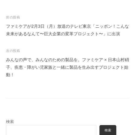
投
前の投稿
稿
ファミケアが2月3日（月）放送のテレビ東京「ニッポン！こんな
未来があるなんて〜巨大企業の変革プロジェクト〜」に出演
ナ
ビ
ゲ
次の投稿
ー
みんなの声で、みんなのための製品を。ファミケア × 日本山村硝
子、疾患・障がい児家族と一緒に製品を生み出すプロジェクト始
シ
動！
ョ
ン
検索
検索