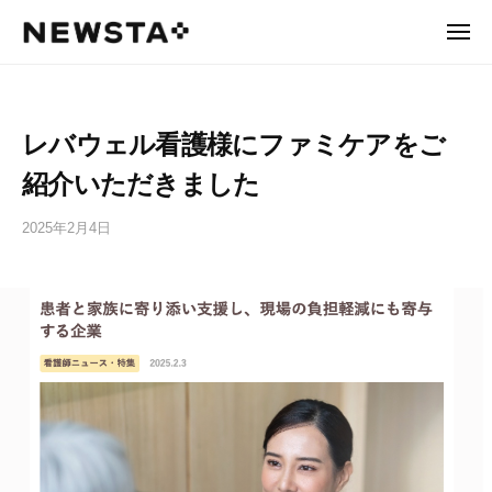
N
ュ
コ
ー
E
メ
ン
ニ
W
N
あ
ュ
テ
ー
S
た
E
ン
T
り
W
ツ
A
レバウェル看護様にファミケアをご
ま
へ
S
え
ス
紹介いただきました
T
を
キ
A
、
2025年2月4日
b
ッ
あ
y
プ
た
n
ら
e
し
w
く
s
。
t
a
a
d
m