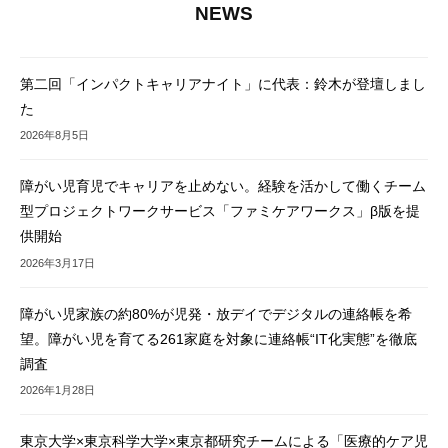
NEWS
第二回「インパクトキャリアナイト」に代表：鈴木が登壇しまし
た
2026年8月5日
障がい児育児でキャリアを止めない。経験を活かして働くチーム
型プロジェクトワークサービス「ファミケアワークス」β版を提
供開始
2026年3月17日
障がい児家族の約80%が児発・放デイでデジタルの連絡帳を希
望。障がい児を育てる261家庭を対象に連絡帳“IT化実態”を徹底
調査
2026年1月28日
東京大学×東京科学大学×東京都研究チームによる「医療的ケア児