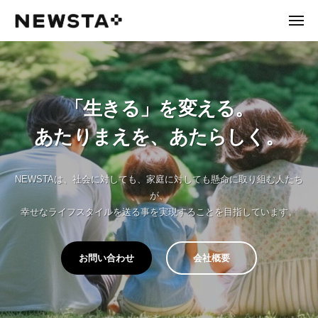
N
ュ
コ
ー
E
メ
ン
ニ
W
N
あ
ュ
テ
ー
S
た
E
ン
T
り
W
ツ
A
ま
へ
S
「生きる」を変える。
え
ス
T
を
あたりまえを、あたらしく。
キ
A
、
ッ
あ
プ
た
NEWSTAは、社会に対しても、家庭に対しても懸命に取り組む人たち
ら
が、
し
幸せなライフスタイルを送る事を実現することを目指しています。
く
。
お問い合わせ
会社概要