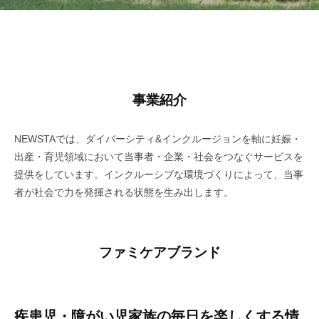
ト
ッ
事業紹介
プ
ペ
NEWSTAでは、ダイバーシティ&インクルージョンを軸に妊娠・
出産・育児領域において当事者・企業・社会をつなぐサービスを
ー
提供をしています。インクルーシブな環境づくりによって、当事
ジ
者が社会で力を発揮される状態を生み出します。
2026
年
ファミケアブランド
7
月
17
日
by
疾患児・障がい児家族の毎日を楽しくする情