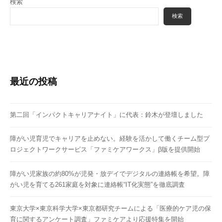
検索
検索
最近の投稿
第二回「インパクトキャリアナイト」に代表：鈴木が登壇しました
障がい児育児でキャリアを止めない。経験を活かして働くチーム型プ
ロジェクトワークサービス「ファミケアワークス」β版を提供開始
障がい児家族の約80%が児発・放デイでデジタルの連絡帳を希望。障
がい児を育てる261家庭を対象に連絡帳“IT化実態”を徹底調査
東京大学×東京科学大学×東京都研究チームによる「医療的ケア児の保
育に関するアンケート調査」ファミケアより応援特集を開始