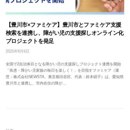
【豊川市×ファミケア】豊川市とファミケア支援
検索を連携し、障がい児の支援探しオンライン化
プロジェクトを発足
2025年8月6日
b
y
全国で2自治体目となる障がい児の支援探しプロジェクト連携を開始
n
「疾患・障がい児家族の毎日を楽しく！」を目指すファミケア（運
e
営：株式会社NEWSTA、東京都渋谷区、代表：鈴木碩子）は、愛知県
w
豊川市と連携し、市内在住の障が...
s
t
a
a
d
m
i
n