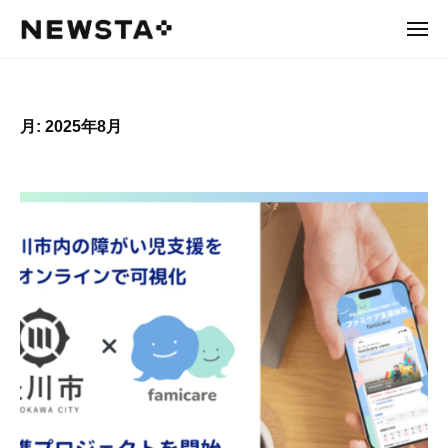
N
ュ
コ
ー
E
メ
ン
ニ
W
N
あ
ュ
テ
ー
S
た
E
ン
T
り
W
ツ
A
月:
2025年8月
ま
へ
S
え
ス
T
を
キ
A
、
ッ
あ
プ
た
ら
し
く
。