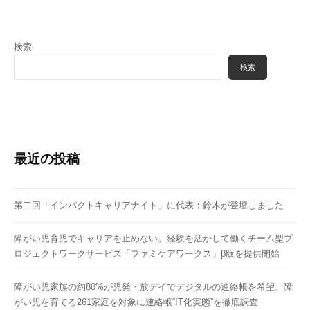
m
i
n
検索
検索
最近の投稿
第二回「インパクトキャリアナイト」に代表：鈴木が登壇しました
障がい児育児でキャリアを止めない。経験を活かして働くチーム型プ
ロジェクトワークサービス「ファミケアワークス」β版を提供開始
障がい児家族の約80%が児発・放デイでデジタルの連絡帳を希望。障
がい児を育てる261家庭を対象に連絡帳“IT化実態”を徹底調査