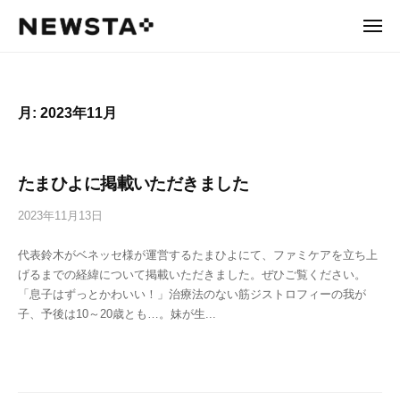
N
ュ
コ
ー
E
メ
ン
ニ
W
N
あ
ュ
テ
ー
S
た
E
ン
T
り
W
ツ
A
月:
2023年11月
ま
へ
S
え
ス
T
を
キ
A
、
たまひよに掲載いただきました
ッ
あ
プ
た
2023年11月13日
b
ら
y
代表鈴木がベネッセ様が運営するたまひよにて、ファミケアを立ち上
n
し
げるまでの経緯について掲載いただきました。ぜひご覧ください。
e
く
「息子はずっとかわいい！」治療法のない筋ジストロフィーの我が
w
。
子、予後は10～20歳とも…。妹が生...
s
t
a
a
d