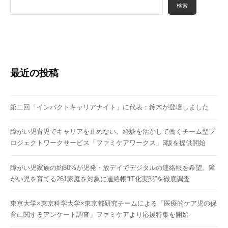
検索
最近の投稿
第二回「インパクトキャリアナイト」に代表：鈴木が登壇しました
障がい児育児でキャリアを止めない。経験を活かして働くチーム型プ
ロジェクトワークサービス「ファミケアワークス」β版を提供開始
障がい児家族の約80%が児発・放デイでデジタルの連絡帳を希望。障
がい児を育てる261家庭を対象に連絡帳“IT化実態”を徹底調査
東京大学×東京科学大学×東京都研究チームによる「医療的ケア児の保
育に関するアンケート調査」ファミケアより応援特集を開始