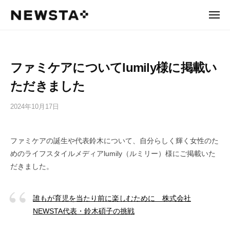
N
ュ
コ
ー
E
メ
ン
ニ
W
N
あ
ュ
テ
ー
S
た
E
ン
T
り
W
ツ
A
ファミケアについてlumily様に掲載い
ま
へ
S
え
ス
ただきました
T
を
キ
A
、
2024年10月17日
b
ッ
あ
y
プ
た
n
ら
ファミケアの誕生や代表鈴木について、自分らしく輝く女性のた
e
し
w
めのライフスタイルメディアlumily（ルミリー）様にご掲載いた
く
s
だきました。
。
t
a
a
誰もが育児を当たり前に楽しむために 株式会社
d
NEWSTA代表・鈴木碩子の挑戦
m