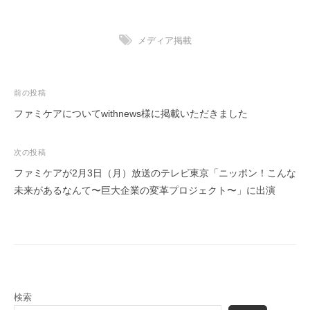
i
n
メディア掲載
投
前の投稿
稿
ファミケアについてwithnews様に掲載いただきました
ナ
ビ
次の投稿
ゲ
ファミケアが2月3日（月）放送のテレビ東京「ニッポン！こんな
ー
未来があるなんて〜巨大企業の変革プロジェクト〜」に出演
シ
ョ
ン
検索